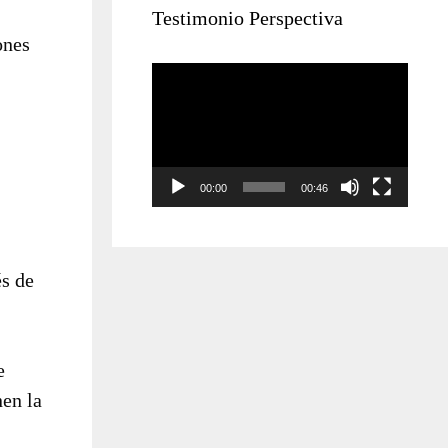
Testimonio Perspectiva
ones
Reproductor
de
vídeo
00:00
00:46
és de
e
nen la