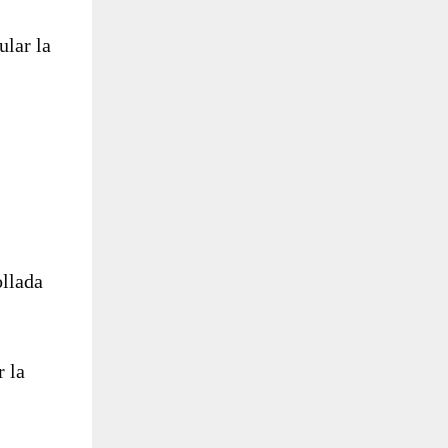
ular la
ollada
r la