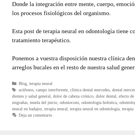
Donde la integración entre mente, cuerpo, emoción
los procesos fisiológicos del organismo.
Esta post de terapia neural en odontología tiene 
tratamiento terapéutico.
Ponemos a vuestra disposición nuestra clínica den
arreglos bucales en el resto de nuestra salud gener
Categorías
Blog
,
terapia neural
Etiquetas
acúfenos
,
campo interferente
,
clínica dental mercedes
,
dental merce
dientes y salud general
,
dolor de cabeza crónico
,
dolor dental
,
efecto de
migrañas
,
muela del juicio
,
odontocons
,
odontología holistica
,
odontolog
neural en badajoz
,
terapia neural
,
terapia neural en odontologia
,
terapia
Deja un comentario