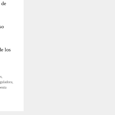
 de
so
de los
es
,
guladora
,
peuta