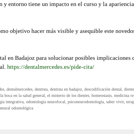
 y entorno tiene un impacto en el curso y la apariencia
como objetivo hacer más visible y asequible este novedo
tal en Badajoz para solucionar posibles implicaciones 
al.
https://dentalmercedes.es/pide-
cita
/
des
,
dentalmercedes
,
dentista
,
dentista en badajoz
,
descodificación dental
,
dient
 la boca en la salud general
,
el misterio de los dientes
,
homeostasis
,
medicina re
ía integrativa
,
odontología neurofocal
,
psiconeurodontología
,
saber vivir
,
tera
 neural odontológica