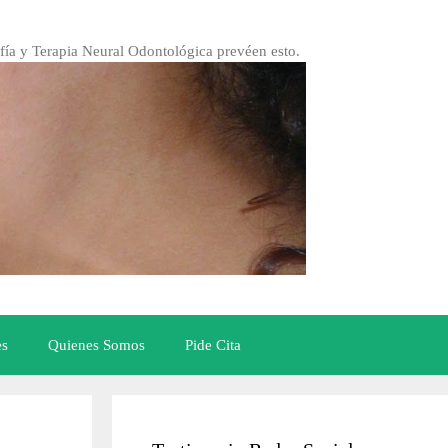
fía y Terapia Neural Odontológica prevéen esto.
es
Quienes Somos
Pide Cita