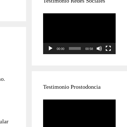
Testimonio Redes Sociales
Reproductor
de
vídeo
00:00
00:58
mo.
Testimonio Prostodoncia
Reproductor
de
vídeo
ular