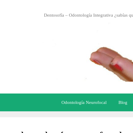
Saltar
al
Dentosofía – Odontología Integrativa ¿sabías q
contenido
Odontología Neurofocal
Blog