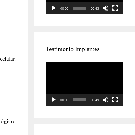
00:00
00:43
Testimonio Implantes
Reproductor
de
vídeo
00:00
00:49
lógico