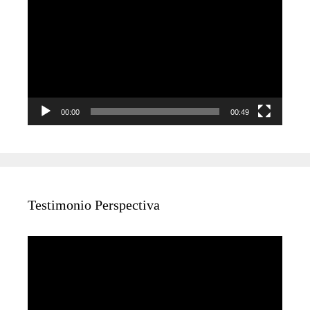
de
vídeo
00:00
00:49
Testimonio Perspectiva
Reproductor
de
vídeo