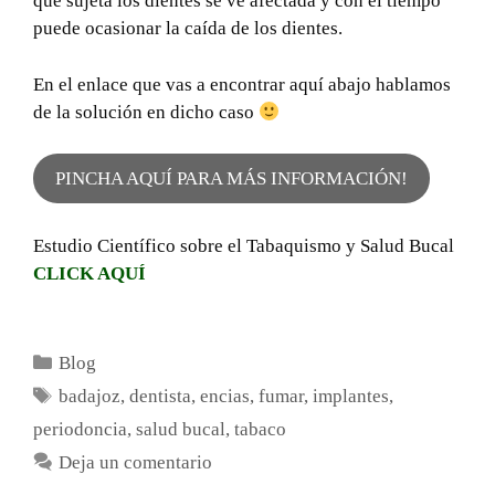
que sujeta los dientes se ve afectada y con el tiempo
puede ocasionar la caída de los dientes.
En el enlace que vas a encontrar aquí abajo hablamos
de la solución en dicho caso
PINCHA AQUÍ PARA MÁS INFORMACIÓN!
Estudio Científico sobre el Tabaquismo y Salud Bucal
CLICK AQUÍ
Categorías
Blog
Etiquetas
badajoz
,
dentista
,
encias
,
fumar
,
implantes
,
periodoncia
,
salud bucal
,
tabaco
Deja un comentario